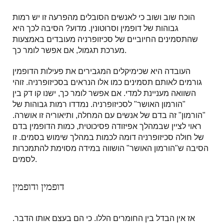
הוכח שוב ושוב כי לאנשים הסובלים מהפרעה זו יש רמות
גבוהות של דופמין וסרוטונין. מדוע? הסיבה לכך היא
שהתסמינים החיוביים של סכיזופרניה מעובדים באמצעות
מערכת תגמול, אם אפשר לומר כך.
העובדה היא שכימיקלים המגבירים את פעילות הדופמין
גורמים לאותם תסמינים כמו אלו הנראים בסכיזופרניה. זוהי
השוואה מעניינת למדי. אם אפשר לומר כך, ישנו קו דק בין
"הורמון האושר" לסכיזופרניה. נמדדו רמות גבוהות של
"הורמון" זה בדם של אנשים עם המחלה, ותיאוריה זו אושרה.
ראוי לציין שבמהלך אפיזודה פסיכוטית, כמות הדופמין בדם
של חולה סכיזופרניה דומה לכמות במהלך שימוש בסמים. זו
הסיבה ש"הורמון האושר" הושווה במידה מסוימת להתמכרות
לסמים.
דופמין ודופמין
אז אין הבדל בין החומרים הללו. כי הם בעצם אותו הדבר.