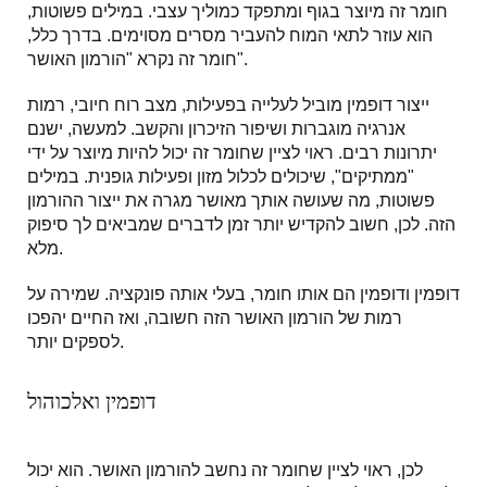
חומר זה מיוצר בגוף ומתפקד כמוליך עצבי. במילים פשוטות,
הוא עוזר לתאי המוח להעביר מסרים מסוימים. בדרך כלל,
חומר זה נקרא "הורמון האושר".
ייצור דופמין מוביל לעלייה בפעילות, מצב רוח חיובי, רמות
אנרגיה מוגברות ושיפור הזיכרון והקשב. למעשה, ישנם
יתרונות רבים. ראוי לציין שחומר זה יכול להיות מיוצר על ידי
"ממתיקים", שיכולים לכלול מזון ופעילות גופנית. במילים
פשוטות, מה שעושה אותך מאושר מגרה את ייצור ההורמון
הזה. לכן, חשוב להקדיש יותר זמן לדברים שמביאים לך סיפוק
מלא.
דופמין ודופמין הם אותו חומר, בעלי אותה פונקציה. שמירה על
רמות של הורמון האושר הזה חשובה, ואז החיים יהפכו
לספקים יותר.
דופמין ואלכוהול
לכן, ראוי לציין שחומר זה נחשב להורמון האושר. הוא יכול