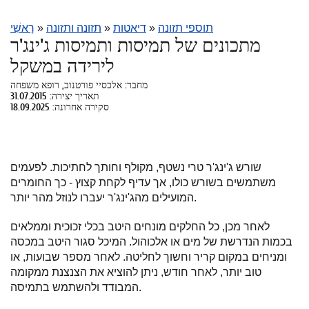
תוספי תזונה
»
דיאטות
»
תזונה ותזונה
»
רָאשִׁי
מתכונים של תמיסות ותמיסות ג'ינג'ר
לירידה במשקל
מחבר: אלכסיי פורטנוב, רופא משפחה
תאריך יצירה: 31.07.2015
סקירה אחרונה: 18.09.2025
שורש ג'ינג'ר טרי נשטף, מקולף וחותך לחתיכות. לפעמים
משתמשים בשורש כולו, אך עדיף לקחת קצוץ - כך החומרים
המועילים מהג'ינג'ר יעברו לנוזל מהר יותר.
לאחר מכן, כל החלקים מונחים היטב בכלי זכוכית וממלאים
בכמות הנדרשת של מים או אלכוהול. המיכל סגור היטב במכסה
ומניחים במקום קריר וחשוך לחליטה. לאחר מספר שבועות, או
טוב יותר, לאחר חודש, ניתן להוציא את הצנצנת ממקומה
המבודד ולהשתמש בתמיסה.