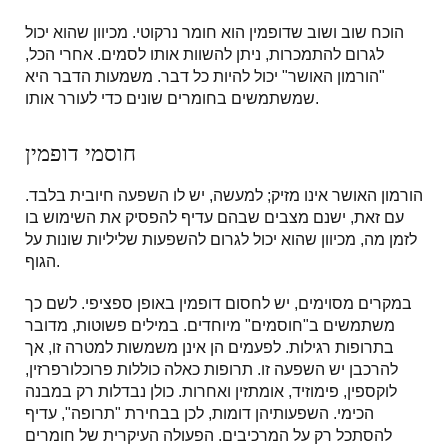
הוכח שוב ושוב שדופמין הוא חומר נרקוטי. מכיוון שהוא יכול
לגרום להתמכרות, ניתן להשוות אותו לסמים. אחרי הכל,
"הורמון האושר" יכול להיות כל דבר. משמעות הדבר היא
שמשתמשים בחומרים שונים כדי לעורר אותו.
חוסמי דופמין
הורמון האושר אינו מזיק; למעשה, יש לו השפעה חיובית בלבד.
עם זאת, ישנם מצבים שבהם עדיף להפסיק את השימוש בו
לזמן מה, מכיוון שהוא יכול לגרום להשפעות שליליות שונות על
הגוף.
במקרים מסוימים, יש לחסום דופמין באופן ספציפי. לשם כך
משתמשים ב"חוסמים" מיוחדים. במילים פשוטות, מדובר
בתרופות רגילות. לפעמים הן אינן משמשות למטרה זו, אך
להרכבן יש השפעה זו. תרופות כאלה כוללות פרוכלורפרזין,
לוקספין, פימוזיד, אומתזין ואחרות. כולן נבדלות רק במבנה
הכימי. השפעותיהן דומות, לכן בבחירת "תרופה", עדיף
להסתכל רק על המרכיבים. הפעולה העיקרית של חומרים