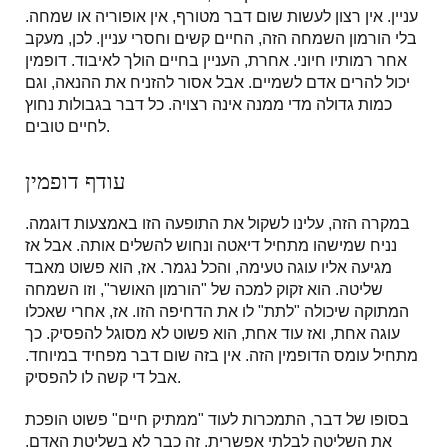
עניין. אין רצון לעשות שום דבר מטורף, אין אופוריה או שמחה.
בלי הורמון השמחה הזה, החיים קשים וחסרי עניין. לכן, מעקב
אחר רמותיו חיוני. אחרת, העניין בחיים הולך לאיבוד. דופמין
יכול להרים אדם לשמיים. אבל אסור להזניח את ההנאה, וגם
כמות גדולה מדי ממנה אינה רצויה. כל דבר בגבולות נחוץ
לחיים טובים.
עודף דופמין
במקרה הזה, עלינו לשקול את התופעה הזו באמצעות דוגמה.
נניח שמישהו מתחיל דיאטה ונחוש להשלים אותה. אבל אז
מגיעה אליו עוגה טעימה, והכל נגמר. אז, הוא פשוט מאבד
שליטה. הוא זקוק למכה של "הורמון האושר", וזו השמחה
המתוקה שיכולה "לתת" לו את הדחיפה הזו. אז, אחרי שאכלו
עוגה אחת, ואז עוד אחת, הוא פשוט לא מסוגל להפסיק. כך
מתחיל עומס הדופמין הזה. אין בזה שום דבר מפחיד במיוחד.
אבל די קשה לו להפסיק.
בסופו של דבר, התמכרות לעוד "ממתיק חיים" פשוט הופכת
את השליטה לבלתי אפשרית. זה כבר לא בשליטת האדם.