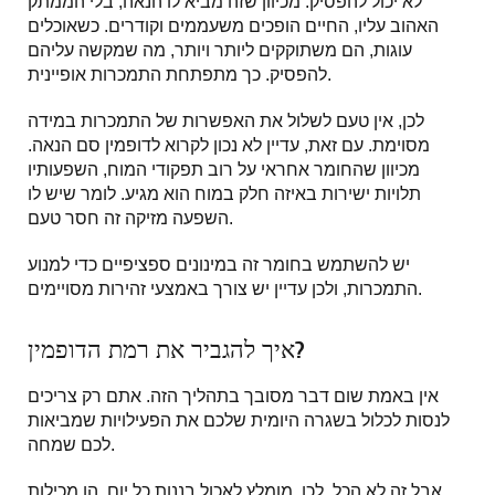
לא יכול להפסיק. מכיוון שזה מביא לו הנאה, בלי הממתק
האהוב עליו, החיים הופכים משעממים וקודרים. כשאוכלים
עוגות, הם משתוקקים ליותר ויותר, מה שמקשה עליהם
להפסיק. כך מתפתחת התמכרות אופיינית.
לכן, אין טעם לשלול את האפשרות של התמכרות במידה
מסוימת. עם זאת, עדיין לא נכון לקרוא לדופמין סם הנאה.
מכיוון שהחומר אחראי על רוב תפקודי המוח, השפעותיו
תלויות ישירות באיזה חלק במוח הוא מגיע. לומר שיש לו
השפעה מזיקה זה חסר טעם.
יש להשתמש בחומר זה במינונים ספציפיים כדי למנוע
התמכרות, ולכן עדיין יש צורך באמצעי זהירות מסויימים.
איך להגביר את רמת הדופמין?
אין באמת שום דבר מסובך בתהליך הזה. אתם רק צריכים
לנסות לכלול בשגרה היומית שלכם את הפעילויות שמביאות
לכם שמחה.
אבל זה לא הכל. לכן, מומלץ לאכול בננות כל יום. הן מכילות