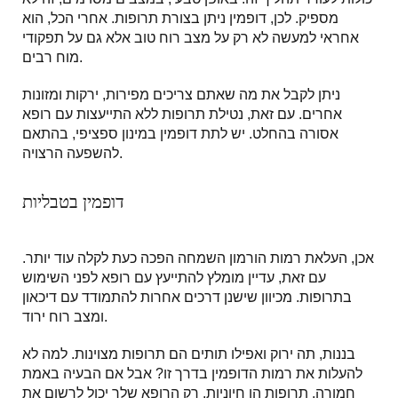
מספיק. לכן, דופמין ניתן בצורת תרופות. אחרי הכל, הוא
אחראי למעשה לא רק על מצב רוח טוב אלא גם על תפקודי
מוח רבים.
ניתן לקבל את מה שאתם צריכים מפירות, ירקות ומזונות
אחרים. עם זאת, נטילת תרופות ללא התייעצות עם רופא
אסורה בהחלט. יש לתת דופמין במינון ספציפי, בהתאם
להשפעה הרצויה.
דופמין בטבליות
אכן, העלאת רמות הורמון השמחה הפכה כעת לקלה עוד יותר.
עם זאת, עדיין מומלץ להתייעץ עם רופא לפני השימוש
בתרופות. מכיוון שישנן דרכים אחרות להתמודד עם דיכאון
ומצב רוח ירוד.
בננות, תה ירוק ואפילו תותים הם תרופות מצוינות. למה לא
להעלות את רמות הדופמין בדרך זו? אבל אם הבעיה באמת
חמורה, תרופות הן חיוניות. רק הרופא שלך יכול לרשום את