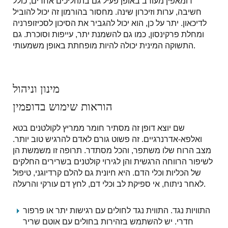
דומאפין מעורב באופן פעיל גם בתהליכים אחרים, כולל
חשיבה, ערות וזיכרון שינה. מחסור בהורמון זה יכול להוביל
לדיכאון. יתר על כן, הוא יכול להגביר את הסיכון לסכיזופרניה
ומחלת פרקינסון, כמו גם להשמנת יתר, עייפות וסוכרת. גם
התשוקה המינית יכולה להיות מופחתת באופן משמעותי.
מינון וניהול
הוראות שימוש בדופמין
שם יוצא דופן זה מסתיר חומר ממריץ לקולטנים בטא
ואלפא-אדרנרגיים. זה פשוט גורם לאדם להרגיש טוב יותר.
מצב הרוח שלו משתפר, והכל מסתדר. תרופה זו משמשת הן
לשיפור הרווחה הרגשית והן לגירוי קולטנים בשרירים החלקים
של הכליות וכלי הדם. היא חיונית גם להלם קרדיוגני, טיפול
לאחר ניתוח, אי ספיקת לב וכלי דם, לחץ דם עורקי והרעלה.
התוויות נגד. התווית נגד לחולים עם רגישות יתר או פרפור
חדרי. יש להשתמש בזהירות בחולים עם אוטם שריר