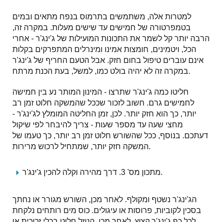
למטרות אלה, משתמשים בתרמוס בנפח מתאים ובמים
בטמפרטורה של חמישים עד שישים מעלות. במקרה זה,
הרבה יותר קל לשמר את התכונות המועילות של ג'ינג'ר - אחרי
הכל, ויטמינים, חומצות אמינו ומינרלים המתפרקים בקלות
אינם עוברים טיפול בחום חזק. אבל הטעם החריף של ג'ינג'ר
במקרה זה לא יהיה בולט כמו, למשל, בעת הכנת מרתח.
חליטו כמה ג'ינג'ר שתרצו - המינון המותר נע בין חמישה
לחמישים גרם. חשוב לזכור שככל שהמשקה חלוט זמן רב
יותר, כך הוא חזק יותר. לכן, זמן החליטה המומלץ לג'ינג'ר -
מחצי שעה עד מספר שעות - צריך להיבחר לפי שיקול
דעתכם. בנוסף, ככל שהשורש חלוט זמן רב יותר, כך טעמו של
המשקה חזק יותר, שמתחיל לרכוש מרירות.
מתכון מס' 3. דרך מהירה וקלה להכין ג'ינג'ר.
הג'ינג'ר נשטף ומקולף. לאחר מכן, השורש מגורר או נחתך
בסכין לקוביות, פרוסות או עיגולים. כוס מים רותחים נלקחת
לכל כף ג'ינג'ר קצוץ. לאחר מכן, הנוזל חלוט בכלי זכוכית או