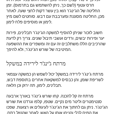
חרס עטוף (לשם כך, ניתן להשתמש גם בתרמוס). זמן
החליטה של הג'ינג'ר הוא בין עשר דקות לחצי שעה. לאחר
מכן, החליטה מסוננת ומערבבת עם דבש. סוחטים לשם מיץ
לימון או מוסיפים פלח לימון.
חשוב לזכור שניתן להוסיף למשקה הג'ינג'ר תבלינים, פירות
יער ופירות יבשים, ורדים ועשבי תיבול שונים. צריך רק לדעת
שהרכיבים הללו משתלבים זה עם זה ומשפרים את ההשפעה
המיטיבה של שורש הג'ינג'ר, ולא להיפך.
מרתח ג'ינג'ר לירידה במשקל
מרתח ג'ינג'ר לירידה במשקל יכול לשמש הן כמשקה עצמאי
לשריפת שומן, והן כבסיס למשקאות אחרים בתוספת דבש,
תבלינים, לימון, תה ירוק וכן הלאה.
מרתח זה קל להכנה. קחו שורש ג'ינג'ר באורך ארבעה
סנטימטרים וליטר מים נקיים. שטפו, קלפו וגרדנו את שורש
הג'ינג'ר. ניתן גם לחתוך את הג'ינג'ר לעיגולים או רצועות. שפכו
את המים לכלי והניחו אותו על האש. לאחר שהנוזל רתח,