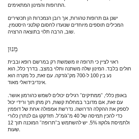
התרופות והמינון המתאימים.
ישנן גם תרופות טהורות, אך רובן הנמכרות הן תכשירים
המכילים תוספים מיוחדים שנועדו לחסום קולטני היסטמין.
שוב, הרבה תלוי בתוצאה הרצויה.
מִנוּן
ראוי לציין כי תרופה זו משמשת רק במרשם רופא ובבית
חולים בלבד. המינון שלה משתנה ותלוי במצב. בדרך כלל, הוא
נע בין 100 ל-700 מק"ג/דקה. עם זאת, כל מקרה הוא
אינדיבידואלי מאוד.
באופן כללי, "ממתיקים" רגילים יכולים לשמש כהורמון אושר.
עם זאת, אם מדובר במחלות קשות, רק מתן תוך ורידי יכול
לספק את ההקלה הדרושה. נדרשת אמפולה אחת של דופמין
כדי להכין תמיסה של 40 מ"ג/מ"ל. תזדקקו גם לנתרן כלורי
ולתמיסת גלוקוז 5%. יש להשתמש ב"תרופה" המוכנה תוך 12
שעות.