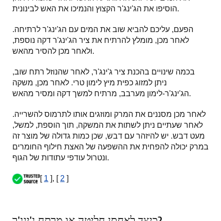
הוסיפו את הג'ינג'ר הקצוץ והנמיכו את האש לבינונית.
הפעם, עליכם להביא שוב את המים עם הג'ינג'ר לרתיחה.
לאחר מכן, מומלץ להרתיח את ציר הג'ינג'ר דקה נוספת,
ולאחר מכן להסיר מהאש.
בכמה שינויים בהכנת ציר ג'ינג'ר, לאחר שהנוזל רתח שוב,
ניתן למזוג כפית מיץ לימון טרי. לאחר מכן, משקה
הג'ינג'ר-לימון מערבב, מרתיח למשך דקה ומסיר מהאש.
לאחר מכן מסננים את המרק ומוזגים אותו לתרמוס להשרייה.
לאחר שעתיים ניתן לשתות את המשקה, תוך הוספת, למשל,
מעט דבש. יש להיזהר עם דבש, שכן כמות גדולה של מוצר זה
במרק יכולה להפחית את ההשפעה של האצת חילוף החומרים
ונטרול עודפי עתודות של הגוף.
[
1
], [
2
]
כיצד לאחסן חליטה או מרתח ג'ינג'ר?