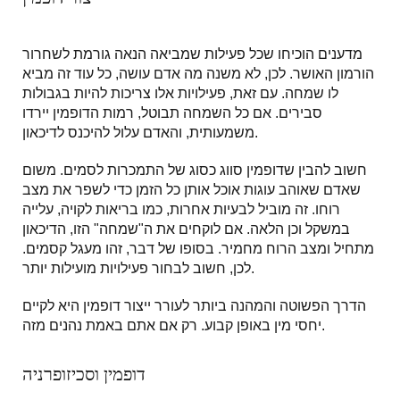
מדענים הוכיחו שכל פעילות שמביאה הנאה גורמת לשחרור
הורמון האושר. לכן, לא משנה מה אדם עושה, כל עוד זה מביא
לו שמחה. עם זאת, פעילויות אלו צריכות להיות בגבולות
סבירים. אם כל השמחה תבוטל, רמות הדופמין יירדו
משמעותית, והאדם עלול להיכנס לדיכאון.
חשוב להבין שדופמין סווג כסוג של התמכרות לסמים. משום
שאדם שאוהב עוגות אוכל אותן כל הזמן כדי לשפר את מצב
רוחו. זה מוביל לבעיות אחרות, כמו בריאות לקויה, עלייה
במשקל וכן הלאה. אם לוקחים את ה"שמחה" הזו, הדיכאון
מתחיל ומצב הרוח מחמיר. בסופו של דבר, זהו מעגל קסמים.
לכן, חשוב לבחור פעילויות מועילות יותר.
הדרך הפשוטה והמהנה ביותר לעורר ייצור דופמין היא לקיים
יחסי מין באופן קבוע. רק אם אתם באמת נהנים מזה.
דופמין וסכיזופרניה