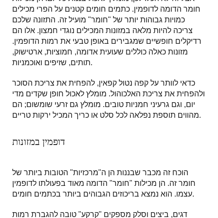
חומר הדומה לדופמין. כתמים חומים קטנים על הפרי מכילים
כמויות גבוהות יותר של "חומר" מועיל זה. התזונה שלכם
צריכה להיות מלאה במזונות המכילים נוגדי חמצון. אלו הם
רדיקלים חופשיים שמגבירים באופן טבעי את רמות הדופמין.
מזונות כאלה כוללים שעועית אדומה, חמוציות, ארטישוק,
תותים, שזיפים ואוכמניות.
כדאי לוותר על קפה נטול קפאין, להפחית את צריכת הסוכר
ולהפחית את צריכת האלכוהול. מומלץ לאכול חופן שקדים מדי
יום, וגם גרעיני חמניות טובים. מומלץ גם זרעי שומשום; הם
מהווים תוספת נפלאה לכל סלט או כריך המכיל ירקות טריים.
דופמין במזונות
הוכח זה מכבר שבננות הן ה"מרכזיות" הטובות ביותר של
חומר זה. הן מכילות "חומר" הדומה מאוד בפעולתו לדופמין
עצמו. הוא נמצא בריכוזים הגבוהים ביותר בכתמים חומים.
דגים, ביצים וסלק מספקים "קרקע" טובה להגברת רמות