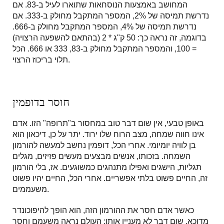
המחושב באמצעות הנוסחאות שתוארו לעיל ב-83. אם
נדרשת תמיסה של 2%, המספר המתקבל מחולק ב-333. אם
נדרשת תמיסה של 4%, המספר המתקבל מחולק ב-666.
בדוגמה, זה נראה כך: 50 ק"ג * 2 (בהתאם להשפעה הרצויה)
= 100, והמספר המתקבל מחולק ב-83, 333 או 666. הכל
תלוי בריכוז הרצוי.
חוסר בדופמין
באופן טבעי, אין שום דבר טוב במחסור ב"תרופה" הזו. אדם
אינו חווה שמחה, מצב הרוח שלו ירוד. יתר על כן, דיכאון הוא
בן לוויה יומיומי. אחרי הכל, דופמין נחשב למעשה להורמון
השמחה. בזכותו, אנשים מבצעים מעשים פזיזים, מגלים
תגליות, הישגים ואפילו מתנהגים כמשוגעים. אז, בלי הורמון
זה, החיים פשוט בלתי אפשריים. אחרי הכל, החיים יהיו פשוט
משעממים.
כאשר אדם חסר את ההורמון הזה, הוא הופך להיפוכונדר
מדוכא. שום דבר לא מעניין אותו; העולם נראה משעמם וחסר