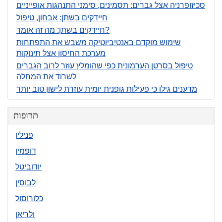
סכיזופרניה אצל גברים: תסמינים, סימני התנהגות אופייניים
חיידקים בשתן: אבחון, טיפול
חיידקים בשתן: מה זה אומר?
שימוש מוקדם באנטיביוטיקה משבש את התפתחות
מערכת החיסון אצל תינוקות
טיפול בסרטן הערמונית כפי שהומלץ עוזר לרוב הגברים
לשרוד את המחלה
מדענים גילו כי פעילות גופנית יומית עוזרת לישון טוב יותר
תרופות
פנילין
דופמין
יודוביטל
לבוסין
כלורוסול
ולריאן