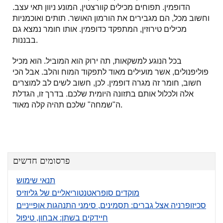
הדופמין. תפוחים מכילים קוורצטין, המונע ניוון תאי עצב.
וחשוב מכל, הם מגבירים את הורמון האושר. תותים ואוכמניות
מכילים טירוזין, המתפקד כדופמין. אותו חומר נמצא גם
בבננות.
בכל הנוגע למשקאות, תה ירוק הוא המוביל. הוא מכיל
פוליפנולים, אשר מועילים מאוד לתפקוד המוח והלב. אבל הכי
חשוב, חומר זה מגרה דופמין. לכן, חשוב לשים לב למוצרים
אלה ולכלול אותם בתזונה היומית שלכם. בדרך זו, הגדלת
ה"שמחה" שלכם תהיה קלה מאוד.
פרסומים חדשים
תנאי שימוש
מוקדים סופראטנטוריאליים של גליוזיס
סכיזופרניה אצל גברים: תסמינים, סימני התנהגות אופייניים
חיידקים בשתן: אבחון, טיפול