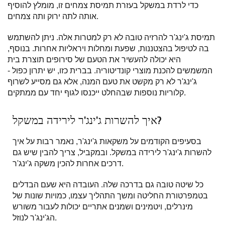
כדי לרדת במשקל בעזרת תמיסת צמחים זו, מומלץ להוסיף
אותה לתה ירוק ותה צמחים.
תמיסת ג'ינג'ר להרזיה טובה לא רק למטרות אלה. ניתן להשתמש
בה לטיפול בהצטננות, שפעת ומחלות ויראליות אחרות. בנוסף,
היא יכולה להעשיר את הטעם של סירופים תוצרת בית
המשמשים להכנת מוצרי קונדיטוריה. בברית כזו, יש יתרון כפול -
ג'ינג'ר לא רק מקשט את טעם המנה, אלא גם מסייע לשרוף
קלוריות נוספות שבהחלט ייכנסו לגוף יחד עם ממתקים.
איך להשרות ג'ינג'ר לירידה במשקל?
בסעיפים הקודמים על משקאות ג'ינג'ר, נאמר רבות על איך
להשרות ג'ינג'ר לירידה במשקל. ובמקביל, צריך להבין שיש גם
דרכים אחרות להכין משקה ג'ינג'ר.
כל שיטה טובה גם בדרכה שלה. העובדה היא שעם הבדלים
בטמפרטורת החליטה ומשך התהליך עצמו, כמויות שונות של
מינרלים, ויטמינים ושמנים אתריים יכולות לעבור משורש
הג'ינג'ר לנוזל.