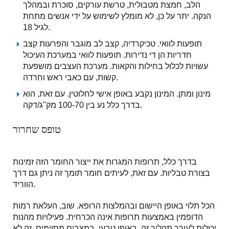
הלב, חמצת מטבולית, טרשת עורקים, סוכרת ובמהלך
הנקה. יתר על כן, לא מומלץ לשימוש על ידי אנשים מתחת
לגיל 18.
תופעות לוואי. טכיקרדיה, קצב לב מוגבר והפרעות קצב
חדריות הן די נדירות. תופעות לוואי במערכת העיכול
עשויות לכלול בחילות והקאות. מערכת העצבים מושפעת
קשות, עם כאבי ראש וחרדה.
מינון ומתן. המינון נקבע באופן אישי לחלוטין. עם זאת, הוא
בדרך כלל נע בין 100-70 מק"ג/דקה.
טופס שחרור
בדרך כלל, תרופות המגרות את ייצור החומר הזה זמינות
בצורת טבליות. עם זאת, לעיתים חומר תומך זה ניתן גם דרך
הווריד.
הכל תלוי באופן היישום ובהמלצות הרופא. שוב, העלאת רמות
הדופמין באמצעות תרופות אינה הכרחית. פעילויות מהנות
יכולות לעורר תהליך זה. באופן טבעי, במצבים מסוימים, זה לא