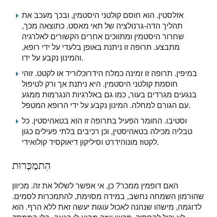
אזלסטין. הוא חוסם קולטני היסטמין, ובכך מעכב את
תהליך הדה-גרנולציה של תאי מאסט. כתוצאה מכך,
שחרור היסטמין ומתווכים אחרים הקשורים לאלרגיה
מתבצע. תרופה זו ניתנת באופן בלעדי על ידי רופא,
והמינון נקבע על ידו.
במיפין. תרופה זו זמינה כמלח הידרוכלוריד או לקטט. זוהי
חוסמת קולטני היסטמין. היא ניתנת אך ורק לטיפול
בנגעים מגרדים בעור, כמו גם באלרגיות הנגרמות ממגע
עם הגורם למחלה. המינון נקבע על ידי הרופא המטפל.
וסטיבו. החומר הפעיל בתרופה זו הוא בטאהיסטין. כל
טבליה מכילה בטאהיסטין, וכן רכיבים בלתי פעילים כגון
לקטוז מונוהידרט וסיליקון דיאוקסיד קולואידי.
הִתמַכְּרוּת
האם דופמין ממכר? כן, אי אפשר לשלול את זה. מכיוון
שהורמון השמחה נחשב, במידה מסוימת, להתמכרות לסמים.
לדוגמה, מישהו שנהנה לאכול עוגות יעשה זאת ללא הרף. הוא