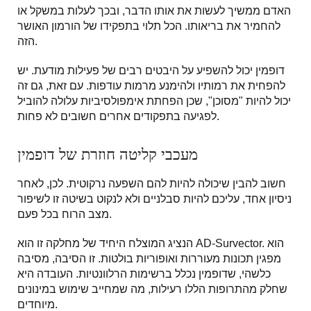
האדם ממשיך לעשות את אותו הדבר, ובכך לעלות במשקל או
להחמיר את בריאותו. הכל תלוי בתפקידו של הורמון האושר
הזה.
דופמין יכול להשפיע על היבטים רבים של פעילות מודעת. יש
להפחית את רמותיו ולהימנע מרמות עודפות. עם זאת, גם זה
יכול להיות "מסוכן", שכן הפחתת אימפולסיביות עלולה להוביל
לפגיעה בתפקודים אחרים חשובים לא פחות.
מעכבי קליטה חוזרת של דופמין
חשוב להבין שיכולה להיות להם השפעה נרקוטית. לכן, לאחר
ניסיון אחד, עליכם להיות סבלניים ולא לנקוט בשיטה זו לשיפור
מצב הרוח בכל פעם.
הנציג המוצלח היחיד של מחלקה זו הוא AD-Survector. הוא
מפגין תכונות מעוררות ואופוריות בולטות. זו הסיבה, מסיבה
כלשהי, שדופמין נכלל ברשימות הרלוונטיות. העובדה היא
שחלק מהתרופות הללו רעילות, מה שמחייב שימוש במינונים
מיוחדים.