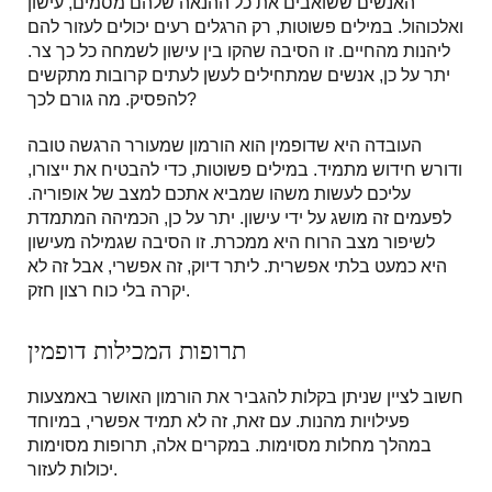
האנשים ששואבים את כל ההנאה שלהם מסמים, עישון
ואלכוהול. במילים פשוטות, רק הרגלים רעים יכולים לעזור להם
ליהנות מהחיים. זו הסיבה שהקו בין עישון לשמחה כל כך צר.
יתר על כן, אנשים שמתחילים לעשן לעתים קרובות מתקשים
להפסיק. מה גורם לכך?
העובדה היא שדופמין הוא הורמון שמעורר הרגשה טובה
ודורש חידוש מתמיד. במילים פשוטות, כדי להבטיח את ייצורו,
עליכם לעשות משהו שמביא אתכם למצב של אופוריה.
לפעמים זה מושג על ידי עישון. יתר על כן, הכמיהה המתמדת
לשיפור מצב הרוח היא ממכרת. זו הסיבה שגמילה מעישון
היא כמעט בלתי אפשרית. ליתר דיוק, זה אפשרי, אבל זה לא
יקרה בלי כוח רצון חזק.
תרופות המכילות דופמין
חשוב לציין שניתן בקלות להגביר את הורמון האושר באמצעות
פעילויות מהנות. עם זאת, זה לא תמיד אפשרי, במיוחד
במהלך מחלות מסוימות. במקרים אלה, תרופות מסוימות
יכולות לעזור.