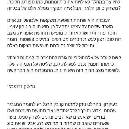
להיווצר במהלך פעילויות אהובות ומהנות, כמו ספורט, הליכה,
משחקים וכן הלאה. אבל איזה תפקיד ממלא אלכוהול בכל זה?
העובדה היא שתחת השפעת משקאות אלכוהוליים, אדם
מאבד שליטה על עצמו. יתר על כן, הוא חווה ביטחון עצמי,
חוסר פחד ותחושות אחרות. מופיעה תחושת אופוריה, מצב
רוח טוב ורצון לעשות דברים מטורפים. במילים פשוטות, חומר
זה יכול להיווצר גם תחת השפעות מזיקות כאלה.
קשה לוותר על אלכוהול כי זה גורם להתמכרות. למה זה קורה?
כי אותו דופמין נכנס לפעולה. לכן, שליטה על הכמיהה שלך
לשיפור מצב הרוח הזה היא חיונית. התמכרות היא דבר קשה.
עישון ודופמין
בעיקרון, בהחלט ניתן למתוח קו בין הרגל רע לחומר המגביר
שמחה. מדוע זה כך? לכל אחד יש את תחושת השמחה שלו
בחיים. יש אנשים שאוהבים ונהנים לשחק טניס, בעוד
שאחרים שואבים שמחה דומה משירה. אבל יש את סוג