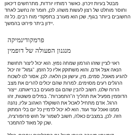
מבטל בעיות זיכרון. כאשר רמותיו יורדות, מתרחשים דיכאון
וחוסר מוחלט של רצון לעשות משהו. לכן, חומר זה נחשב לאחד
החשובים ביותר בגוף, שכן הוא מעורב בתפקודי מוח רבים. כל זה
יידון ביתר פירוט בהמשך.
פרמקודינמיקה
מנגנון הפעולה של דופמין
ראוי לציין שזהו הורמון שמחה נפוץ. הוא יכול ליצור תחושת
הנאה אצל אדם, והוא משתוקק אליו כל הזמן. "גמול" זה יכול
להגיע מאוכל, סמים, מין, עישון וכן הלאה. לכן, אסור לנו לשכוח
הרגלים רעים מסוימים. למרות שהם יכולים להרים את מצב
הרוח שלנו, חשוב להבין שהם גם פוגעים בבריאותנו. ייצור
הדופמין מפעיל את תהליך ה"התמכרות". במילים פשוטות, זהו
הרגל. אדם מתחיל לאכול את השוקולד האהוב עליו, נהנה
ממנו ואוכל עוד ועוד. הוא לא יכול לדמיין כל יום בלי המתוק
הזה. לכן, במצבים כאלה, חשוב לשמור על חוש פרופורציה,
שכן קל מאוד להתמכר.