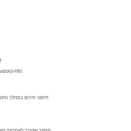
המלצות 
ארגון הבריאות העולמי פרסם המלצות חדשות בנוגע לשימוש בלנקאפביר (LEN) כאמצעי מניעה נוסף ל-HIV.
מחקר שנערך לאחרונה מצא כ