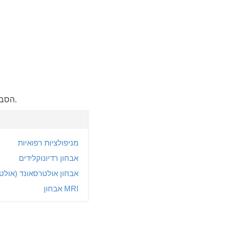
הסבר על הליכי אבחון: מה קורה, כיצד להתכונן, סיכונים אפשריים וכיצד הממצאים מנחים את הטיפול.
מניפולציות רפואיות
אבחון רדיונוקלידים
אבחון אולטרסאונד (אולט
אבחון MRI