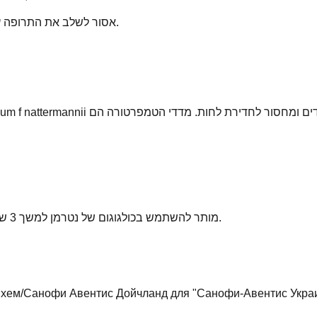
אסור לשלב את התרופה עם תרופות הפטוטוקסיות.
מותר להשתמש בכולגוגום של נטרמן למשך 3 שנים ממועד ייצור התרופה.
хем/Санофи Авентис Дойчланд для "Санофи-Авентис Украи