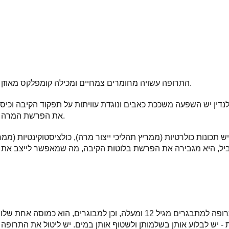
התרופה עשויה מחומרים צמחיים ומכילה קומפלקס מאוזן של רכיבים פעילים שונים.
דין יש השפעה משככת כאבים ונוגדת עוויתות על תפקוד הקיבה וכיס
את הפרשת המרה (בעלת השפעה כולרטית).
 תכונות כולרטיות (ממריץ תהליכי ייצור מרה), כולציסטוקינטיות (ממרי
המינון הסטנדרטי של התרופה למתבגרים מגיל 12 ומעלה, וכן למבוגרים, הו