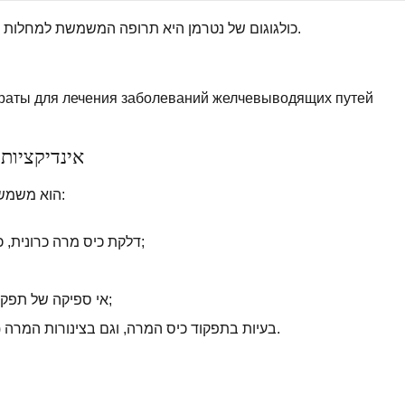
כולגוגום של נטרמן היא תרופה המשמשת למחלות של כיס המרה ודרכי המרה.
аты для лечения заболеваний желчевыводящих путей
אינדיקציות 
הוא משמש לחיסול ההפרות הבאות:
דלקת כיס מרה כרונית, כמו גם דלקת כיס מרה;
אי ספיקה של תפקוד הלבלב האקסוקריני;
בעיות בתפקוד כיס המרה, וגם בצינורות המרה (התפתחות דיסקינזיה).