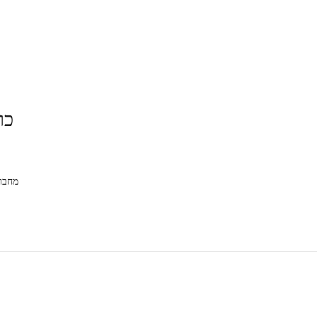
כו
מחבר: