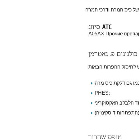
סיווג ATC
A05AX Прочие препар
כולגוגום פ. נאטרמן
PHES;
טופס שחרור