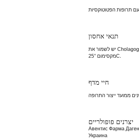
תנאי אחסון
יש לשמור את Cholagogum f nattermannii במקום סגור מילדים ומחסור לחדירת לחות. מדדי הטמפרטורה הם
מקסימום 25°C.
חיי מדף
יצרנים פופולריים
Авентис Фарма Даген
Украина