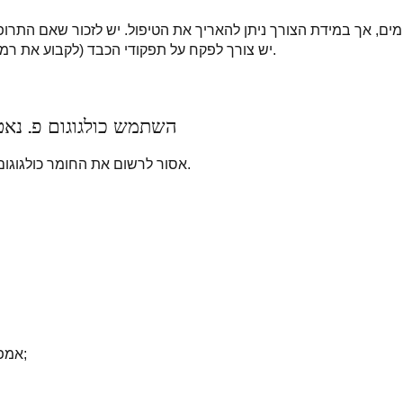
לך הטיפול נמשך 14 ימים, אך במידת הצורך ניתן להאריך את הטיפול. יש לזכור שא
יש צורך לפקח על תפקודי הכבד (לקבוע את רמת פעילות הטרנסאמינאז).
השתמש כולגוגום פ. נאט
אסור לרשום את החומר כולגוגום של נטרמן לנשים בהריון.
אמפימה באזור כיס המרה;