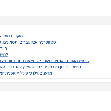
מוקדים סופראט
סכיזופרניה אצל גברים: תסמינים, ס
חיידק
חיידקים בשתן: מה זה אומר?
שימוש מוקדם באנטיביוטיקה משבש את התפתחות מערכת
טיפול בסרטן הערמונית כפי שהומלץ עוזר לרוב ה
מדענים גילו כי פעילות גופנית יומ